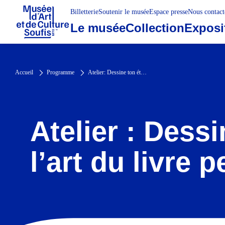
Billetterie
Soutenir le musée
Espace presse
Nous contact
Le musée
Collection
Exposi
Accueil
Programme
Atelier: Dessine ton étoile, Introduction à l’art du livre persan et à la géométrie
Atelier : Dessi
l’art du livre 