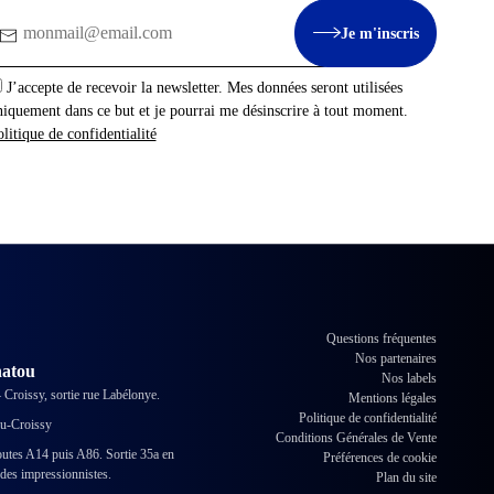
mail
Je m'inscris
J’accepte de recevoir la newsletter. Mes données seront utilisées
niquement dans ce but et je pourrai me désinscrire à tout moment.
litique de confidentialité
Questions fréquentes
Nos partenaires
hatou
Nos labels
 Croissy, sortie rue Labélonye.
Mentions légales
Politique de confidentialité
ou-Croissy
Conditions Générales de Vente
outes A14 puis A86. Sortie 35a en
Préférences de cookie
 des impressionnistes.
Plan du site