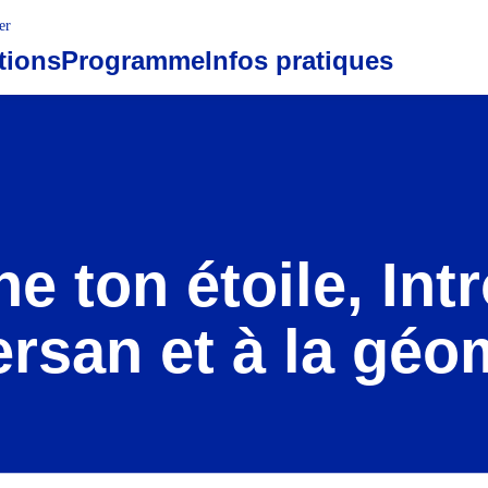
er
tions
Programme
Infos pratiques
ne ton étoile, Int
persan et à la géo