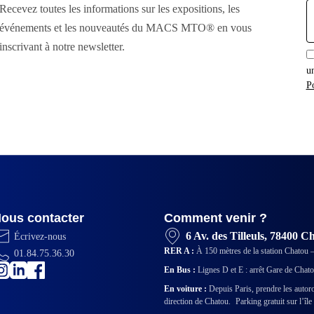
E
Recevez toutes les informations sur les expositions, les
:
événements et les nouveautés du MACS MTO® en vous
inscrivant à notre newsletter.
u
Po
ous contacter
Comment venir ?
6 Av. des Tilleuls, 78400 C
Écrivez-nous
RER A :
À 150 mètres de la station Chatou –
01.84.75.36.30
En Bus :
Lignes D et E : arrêt Gare de Chat
En voiture :
Depuis Paris, prendre les autor
direction de Chatou. Parking gratuit sur l’île