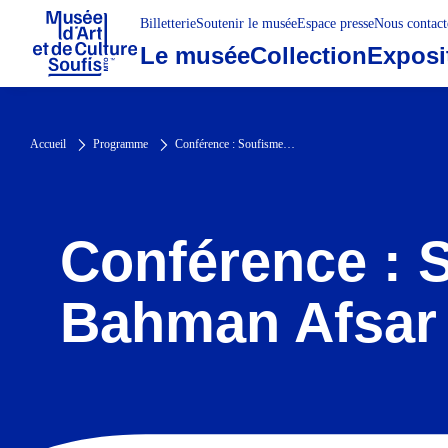
Billetterie
Soutenir le musée
Espace presse
Nous contact
Le musée
Collection
Exposi
Accueil
Programme
Conférence : Soufisme et nature avec Bahman Afsar
Conférence : 
Bahman Afsar