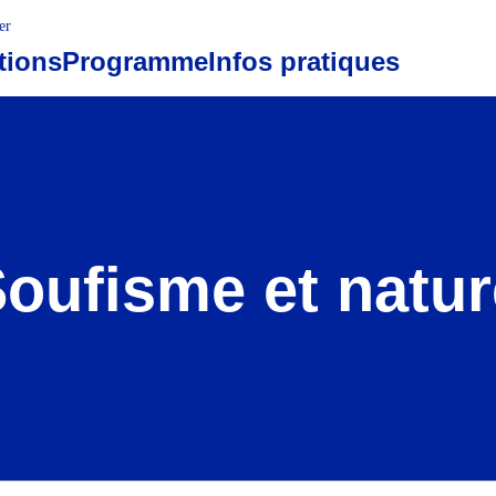
er
tions
Programme
Infos pratiques
Soufisme et natur