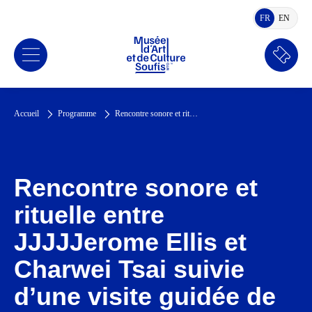
FR
EN
FRANÇAIS
ANGLA
Réserv
Accueil
Programme
Rencontre sonore et rituelle entre JJJJJerome Ellis et Charwei Tsai suivie d’une visite guidée de l’exposition
Rencontre sonore et
rituelle entre
JJJJJerome Ellis et
Charwei Tsai suivie
d’une visite guidée de