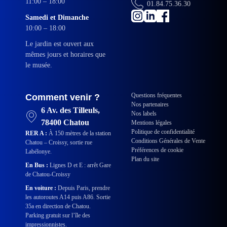
11:00 – 18:00
01.84.75.36.30
Samedi et Dimanche
10:00 – 18:00
Le jardin est ouvert aux
mêmes jours et horaires que
le musée.
Questions fréquentes
Comment venir ?
Nos partenaires
6 Av. des Tilleuls,
Nos labels
78400 Chatou
Mentions légales
Politique de confidentialité
RER A :
À 150 mètres de la station
Conditions Générales de Vente
Chatou – Croissy, sortie rue
Préférences de cookie
Labélonye.
Plan du site
En Bus :
Lignes D et E : arrêt Gare
de Chatou-Croissy
En voiture :
Depuis Paris, prendre
les autoroutes A14 puis A86. Sortie
35a en direction de Chatou.
Parking gratuit sur l’île des
impressionnistes.