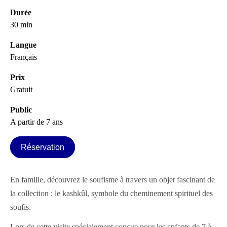
Durée
30 min
Langue
Français
Prix
Gratuit
Public
A partir de 7 ans
Réservation
En famille, découvrez le soufisme à travers un objet fascinant de
la collection : le kashkûl, symbole du cheminement spirituel des
soufis.
Lors de cette visite spécialement conçue pour les enfants de 7 à