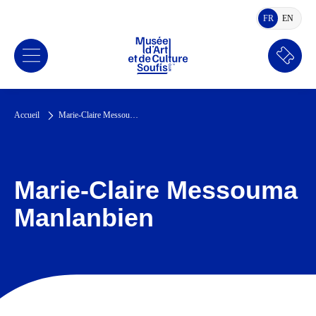
FR
EN
FRANÇAIS
ANGLA
Réserv
Accueil
Marie-Claire Messouma Manlanbien
Marie-Claire Messouma
Manlanbien