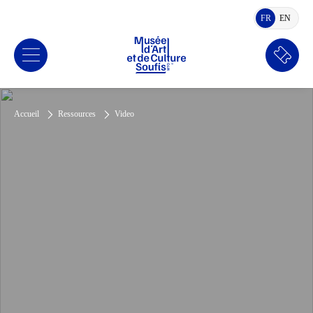
FR
EN
FRANÇAIS
ANGLA
Réserv
Accueil
Ressources
Video